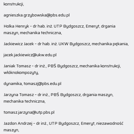
konstrukcji,
agnieszka.grzybowska@pbs.edu.pl
Holka Henryk – dr hab. inż. UTP Bydgoszcz, Emeryt, drgania
maszyn, mechanika techniczna,
Jackiewicz Jacek – dr hab. inż. UKW Bydgoszcz, mechanika pękania,
jacek.jackiewicz@ukw.edu.pl
Janiak Tomasz – dr inż., PBŚ Bydgoszcz, mechanika konstrukcji,
włóknokompozyty,
dynamika, tomaszj@pbs.edu.pl
Jarzyna Tomasz – dr inż., PBŚ Bydgoszcz, drgania maszyn,
mechanika techniczna,
tomasz.jarzyna@utp.pbs.pl
Jazdon Andrzej – dr inż., UTP Bydgoszcz, Emeryt, niezawodność
maszyn,