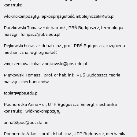
konstrukcji,
włoknokompozyty, lepkosprężystość, mbolejniczak@wp.pl
Paczkowski Tomasz – dr hab. inż., PBŚ Bydgoszcz, technologia
maszyn, tompacz@pbs.edu.pl
Pejkowski Łukasz – dr hab. inż., prof. PBŚ Bydgoszcz, inżynieria
mechaniczna, wytrzymałość
zmęczeniowa, lukasz.pejkowski@pbs.edu.pl
Piątkowski Tomasz – prof. dr hab. inż., PBŚ Bydgoszcz, teoria
maszyn i mechanizmów,
topiat@pbs.edu.pl
Podhorecka Anna – dr, UTP Bydgoszcz, Emeryt, mechanika
konstrukcji, włóknokompozyty,
anna52pod@poczta.fm
Podhorecki Adam – prof. dr hab. inż., UTP Bydgoszcz, mechanika