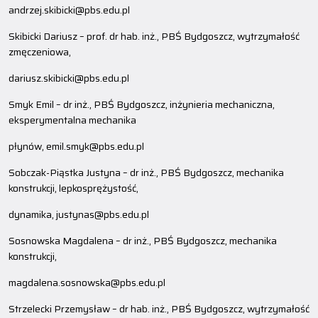
andrzej.skibicki@pbs.edu.pl
Skibicki Dariusz – prof. dr hab. inż., PBŚ Bydgoszcz, wytrzymałość
zmęczeniowa,
dariusz.skibicki@pbs.edu.pl
Smyk Emil – dr inż., PBŚ Bydgoszcz, inżynieria mechaniczna,
eksperymentalna mechanika
płynów, emil.smyk@pbs.edu.pl
Sobczak-Piąstka Justyna – dr inż., PBŚ Bydgoszcz, mechanika
konstrukcji, lepkosprężystość,
dynamika, justynas@pbs.edu.pl
Sosnowska Magdalena – dr inż., PBŚ Bydgoszcz, mechanika
konstrukcji,
magdalena.sosnowska@pbs.edu.pl
Strzelecki Przemysław – dr hab. inż., PBŚ Bydgoszcz, wytrzymałość