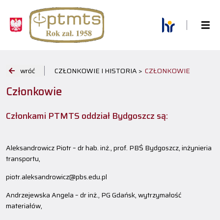
wróć
CZŁONKOWIE I HISTORIA >
CZŁONKOWIE
Członkowie
Członkami PTMTS oddział Bydgoszcz są:
Aleksandrowicz Piotr – dr hab. inż., prof. PBŚ Bydgoszcz, inżynieria
transportu,
piotr.aleksandrowicz@pbs.edu.pl
Andrzejewska Angela – dr inż., PG Gdańsk, wytrzymałość
materiałów,