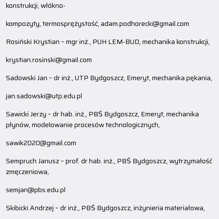
konstrukcji, włókno-
kompozyty, termosprężystość, adam.podhorecki@gmail.com
Rosiński Krystian – mgr inż., PUH LEM-BUD, mechanika konstrukcji,
krystian.rosinski@gmail.com
Sadowski Jan – dr inż., UTP Bydgoszcz, Emeryt, mechanika pękania,
jan.sadowski@utp.edu.pl
Sawicki Jerzy – dr hab. inż., PBŚ Bydgoszcz, Emeryt, mechanika
płynów, modelowanie procesów technologicznych,
sawik2020@gmail.com
Sempruch Janusz – prof. dr hab. inż., PBŚ Bydgoszcz, wytrzymałość
zmęczeniowa,
semjan@pbs.edu.pl
Skibicki Andrzej – dr inż., PBŚ Bydgoszcz, inżynieria materiałowa,