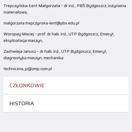
Trepczyńska-Łent Małgorzata – dr inż., PBŚ Bydgoszcz, inżynieria
materiałowa,
malgorzata.trepczynska-lent@pbs.edu.pl
Woropay Maciej – prof. dr hab. inż., UTP Bydgoszcz, Emeryt,
eksploatacja maszyn,
Zachwieja Janusz – dr hab. inż., UTP Bydgoszcz, Emeryt,
diagnostyka maszyn, mechanika
techniczna, jz@zmp.com.pl
CZŁONKOWIE
HISTORIA