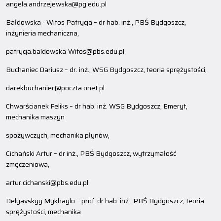
angela.andrzejewska@pg.edu.pl
Bałdowska - Witos Patrycja – dr hab. inż., PBŚ Bydgoszcz,
inżynieria mechaniczna,
patrycja.baldowska-Witos@pbs.edu.pl
Buchaniec Dariusz – dr. inż., WSG Bydgoszcz, teoria sprężystości,
darekbuchaniec@poczta.onet.pl
Chwarścianek Feliks – dr hab. inż. WSG Bydgoszcz, Emeryt,
mechanika maszyn
spożywczych, mechanika płynów,
Cichański Artur – dr inż., PBŚ Bydgoszcz, wytrzymałość
zmęczeniowa,
artur.cichanski@pbs.edu.pl
Delyavskyy Mykhaylo – prof. dr hab. inż., PBŚ Bydgoszcz, teoria
sprężystości, mechanika