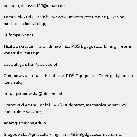
pękania, delavski123@gmail.com
Famulyak Yuriy – dr inż. Lwowski Uniwersytet Rolniczy, Ukraina,
mechanika konstrukcji,
yufam@ukr.net
Flizikowski Józef – prof. dr hab. inż., PBŚ Bydgoszcz, Emeryt, teoria
konstrukcji maszyn
specjalnych, fliz@pbs.edu.pl
Gołębiowska Irena – dr. hab. inż. PBŚ Bydgoszcz, Emeryt, dynamika
konstrukcji,
irena.golebiowska@pbs.edu.pl
Grabowski Adam – dr inż., PBŚ Bydgoszcz, mechanika konstrukcji,
konstrukcje wiszące,
adamgrab@pbs.edu.pl
Grzybowska Agnieszka – mgr inż., PBŚ Bydgoszcz, mechanika