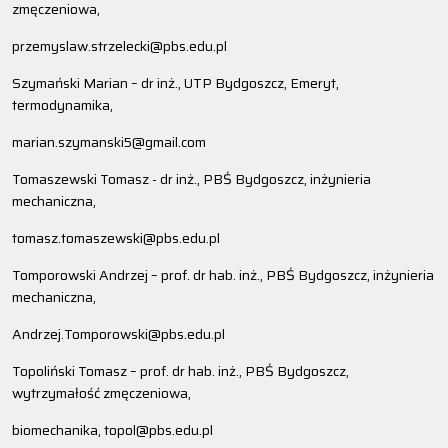
zmęczeniowa,
przemyslaw.strzelecki@pbs.edu.pl
Szymański Marian – dr inż., UTP Bydgoszcz, Emeryt,
termodynamika,
marian.szymanski5@gmail.com
Tomaszewski Tomasz - dr inż., PBŚ Bydgoszcz, inżynieria
mechaniczna,
tomasz.tomaszewski@pbs.edu.pl
Tomporowski Andrzej – prof. dr hab. inż., PBŚ Bydgoszcz, inżynieria
mechaniczna,
Andrzej.Tomporowski@pbs.edu.pl
Topoliński Tomasz – prof. dr hab. inż., PBŚ Bydgoszcz,
wytrzymałość zmęczeniowa,
biomechanika, topol@pbs.edu.pl